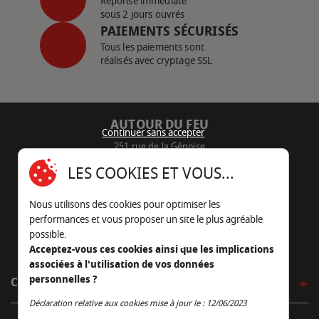
Réponse immédiate
sous 2 jours ouvrés
PAIEMENTS SÉCURISÉS
Tous les paiements sont
réalisés avec cryptage SSL
AUTOUR DU FEU
Continuer sans accepter
251 rue de la Génoise
16430 Champniers - France
LES COOKIES ET VOUS...
05 45 22 98 09
Nous utilisons des cookies pour optimiser les
Nous envoyer un e-mail
performances et vous proposer un site le plus agréable
possible.
Acceptez-vous ces cookies ainsi que les implications
associées à l'utilisation de vos données
personnelles ?
CÔTÉ OUTDOOR
Continuer sans accepter
Déclaration relative aux cookies mise à jour le : 12/06/2023