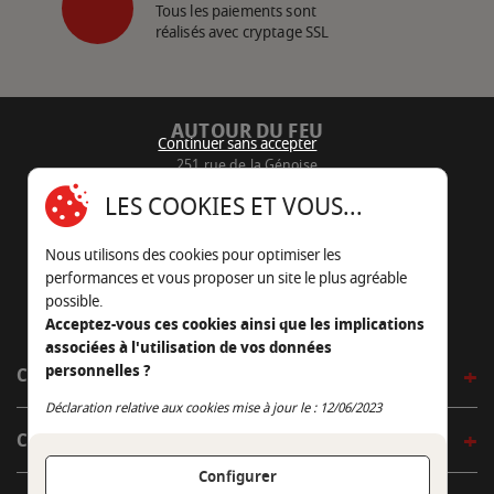
Tous les paiements sont
réalisés avec cryptage SSL
AUTOUR DU FEU
Continuer sans accepter
251 rue de la Génoise
16430 Champniers - France
LES COOKIES ET VOUS...
05 45 22 98 09
Nous utilisons des cookies pour optimiser les
Nous envoyer un e-mail
performances et vous proposer un site le plus agréable
possible.
Acceptez-vous ces cookies ainsi que les implications
associées à l'utilisation de vos données
personnelles ?
CÔTÉ OUTDOOR
Continuer sans accepter
Déclaration relative aux cookies mise à jour le : 12/06/2023
CÔTÉ INDOOR
Configurer