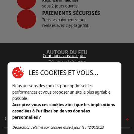
Réponse immédiate
sous 2 jours ouvrés
PAIEMENTS SÉCURISÉS
Tous les paiements sont
réalisés avec cryptage SSL
AUTOUR DU FEU
Continuer sans accepter
251 rue de la Génoise
16430 Champniers - France
LES COOKIES ET VOUS...
05 45 22 98 09
Nous utilisons des cookies pour optimiser les
Nous envoyer un e-mail
performances et vous proposer un site le plus agréable
possible.
Acceptez-vous ces cookies ainsi que les implications
associées à l'utilisation de vos données
personnelles ?
CÔTÉ OUTDOOR
Continuer sans accepter
Déclaration relative aux cookies mise à jour le : 12/06/2023