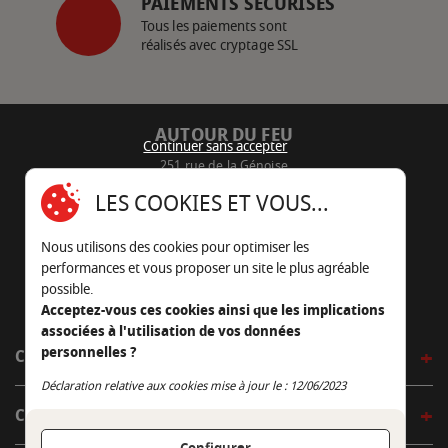
PAIEMENTS SÉCURISÉS
Tous les paiements sont
réalisés avec cryptage SSL
AUTOUR DU FEU
Continuer sans accepter
251 rue de la Génoise
16430 Champniers - France
LES COOKIES ET VOUS...
05 45 22 98 09
Nous utilisons des cookies pour optimiser les
Nous envoyer un e-mail
performances et vous proposer un site le plus agréable
possible.
Acceptez-vous ces cookies ainsi que les implications
associées à l'utilisation de vos données
personnelles ?
CÔTÉ OUTDOOR
Continuer sans accepter
Déclaration relative aux cookies mise à jour le : 12/06/2023
CÔTÉ INDOOR