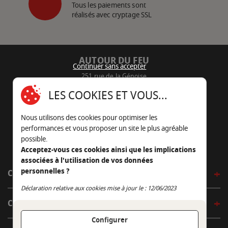
Tous les paiements sont
réalisés avec cryptage SSL
AUTOUR DU FEU
Continuer sans accepter
251 rue de la Génoise
16430 Champniers - France
LES COOKIES ET VOUS...
05 45 22 98 09
Nous utilisons des cookies pour optimiser les
Nous envoyer un e-mail
performances et vous proposer un site le plus agréable
possible.
Acceptez-vous ces cookies ainsi que les implications
associées à l'utilisation de vos données
personnelles ?
CÔTÉ OUTDOOR
Continuer sans accepter
Déclaration relative aux cookies mise à jour le : 12/06/2023
CÔTÉ INDOOR
Configurer