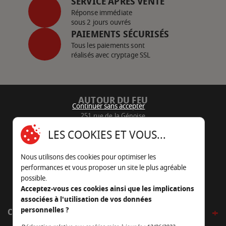
SERVICE APRÈS VENTE
Réponse immédiate
sous 2 jours ouvrés
PAIEMENTS SÉCURISÉS
Tous les paiements sont
réalisés avec cryptage SSL
AUTOUR DU FEU
Continuer sans accepter
251 rue de la Génoise
16430 Champniers - France
LES COOKIES ET VOUS...
05 45 22 98 09
Nous utilisons des cookies pour optimiser les
Nous envoyer un e-mail
performances et vous proposer un site le plus agréable
possible.
Acceptez-vous ces cookies ainsi que les implications
associées à l'utilisation de vos données
personnelles ?
CÔTÉ OUTDOOR