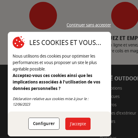
Continuer sans accepter
SERVICE CLIENT
CLIQUEZ ET EM
LES COOKIES ET VOUS...
Nous contacter
Achetez en ligne et vene
votre colis en ma
Nous utilisons des cookies pour optimiser les
performances et vous proposer un site le plus
agréable possible.
Acceptez-vous ces cookies ainsi que les
AUTOUR DU FEU
CÔTÉ OUTDOO
implications associées à l'utilisation de vos
05 45 22 98 09
Promotions
données personnelles ?
Barbecues
Nous envoyer un e-mail
Déclaration relative aux cookies mise à jour le :
Continuer sans accepter
Braseros
12/06/2023
Cuisines d'extérieur
Fumoirs
Configurer
J'accepte
Pizza