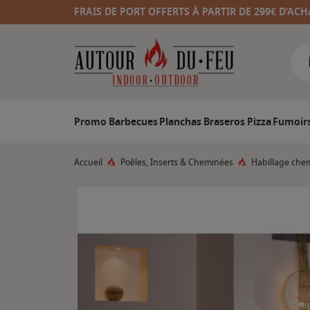
FRAIS DE PORT OFFERTS À PARTIR DE 299€ D’ACH
Promo
Barbecues
Planchas
Braseros
Pizza
Fumoir
Accueil
Poêles, Inserts & Cheminées
Habillage che