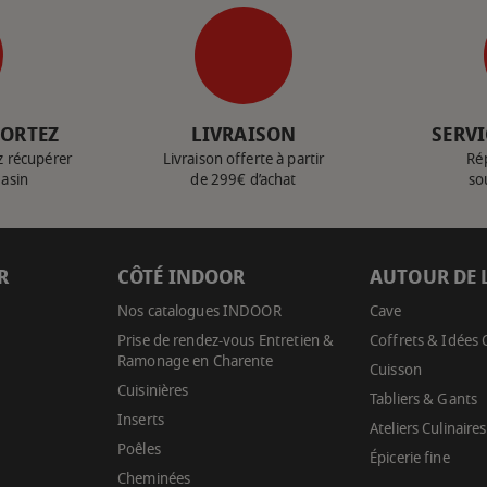
PORTEZ
LIVRAISON
SERVI
z récupérer
Livraison offerte à partir
Ré
gasin
de 299€ d’achat
so
R
CÔTÉ INDOOR
AUTOUR DE 
Nos catalogues INDOOR
Cave
Prise de rendez-vous Entretien &
Coffrets & Idées
Ramonage en Charente
Cuisson
Cuisinières
Tabliers & Gants
Inserts
Ateliers Culinaires
Poêles
Épicerie fine
Cheminées