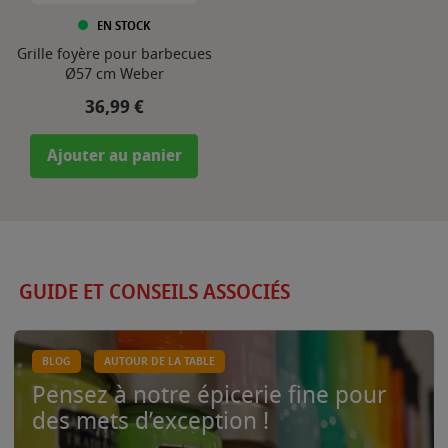
EN STOCK
Grille foyère pour barbecues
Ø57 cm Weber
Prix
36,99 €
Ajouter au panier
GUIDE ET CONSEILS ASSOCIÉS
BLOG
AUTOUR DE LA TABLE
Pensez à notre épicerie fine pour
des mets d’exception !