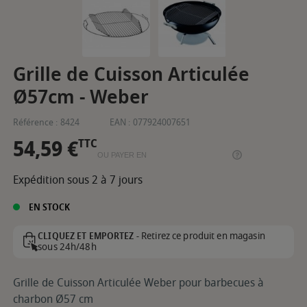
Grille de Cuisson Articulée
Ø57cm - Weber
Référence :
8424
EAN :
077924007651
54,59 €
TTC
OU PAYER EN
Expédition sous 2 à 7 jours
EN STOCK
Retirez ce produit en magasin
CLIQUEZ ET EMPORTEZ -
sous 24h/48h
Grille de Cuisson Articulée Weber pour barbecues à
charbon Ø57 cm