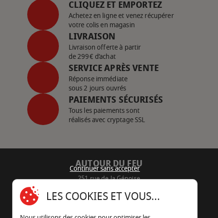
CLIQUEZ ET EMPORTEZ
Achetez en ligne et venez récupérer
votre colis en magasin
LIVRAISON
Livraison offerte à partir
de 299€ d’achat
SERVICE APRÈS VENTE
Réponse immédiate
sous 2 jours ouvrés
PAIEMENTS SÉCURISÉS
Tous les paiements sont
réalisés avec cryptage SSL
AUTOUR DU FEU
Continuer sans accepter
251 rue de la Génoise
16430 Champniers - France
LES COOKIES ET VOUS...
05 45 22 98 09
Nous utilisons des cookies pour optimiser les