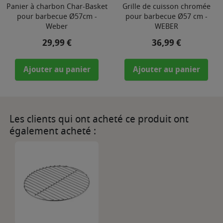
Panier à charbon Char-Basket
Grille de cuisson chromée
pour barbecue Ø57cm -
pour barbecue Ø57 cm -
Weber
WEBER
Prix
Prix
29,99 €
36,99 €
Ajouter au panier
Ajouter au panier
Les clients qui ont acheté ce produit ont
également acheté :