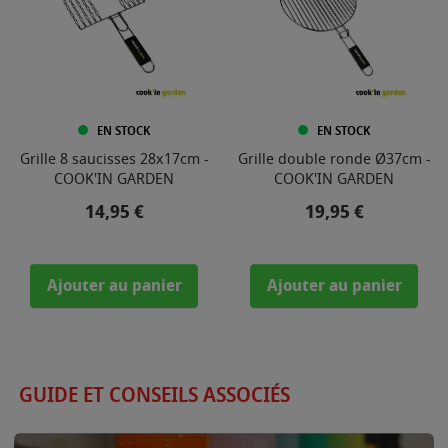
EN STOCK
EN STOCK
Grille 8 saucisses 28x17cm -
Grille double ronde Ø37cm -
COOK'IN GARDEN
COOK'IN GARDEN
Prix
Prix
14,95 €
19,95 €
Ajouter au panier
Ajouter au panier
GUIDE ET CONSEILS ASSOCIÉS