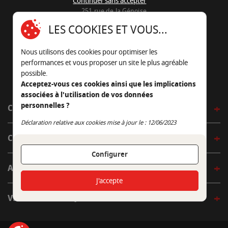
Continuer sans accepter
251 rue de la Génoise
16430 Champniers - France
LES COOKIES ET VOUS...
05 45 22 98 09
Nous utilisons des cookies pour optimiser les
Nous envoyer un e-mail
performances et vous proposer un site le plus agréable
possible.
Acceptez-vous ces cookies ainsi que les implications
associées à l'utilisation de vos données
personnelles ?
CÔTÉ OUTDOOR
Continuer sans accepter
Déclaration relative aux cookies mise à jour le : 12/06/2023
CÔTÉ INDOOR
Configurer
AUTOUR DE LA TABLE
J'accepte
VENIR EN BOUTIQUE