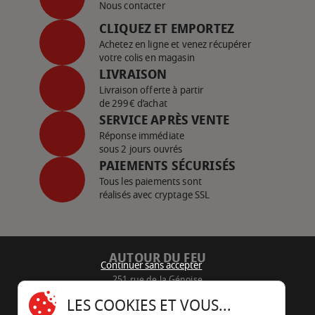
Nous contacter
CLIQUEZ ET EMPORTEZ
Achetez en ligne et venez récupérer
votre colis en magasin
LIVRAISON
Livraison offerte à partir
de 299€ d’achat
SERVICE APRÈS VENTE
Réponse immédiate
sous 2 jours ouvrés
PAIEMENTS SÉCURISÉS
Tous les paiements sont
réalisés avec cryptage SSL
AUTOUR DU FEU
Continuer sans accepter
251 rue de la Génoise
16430 Champniers - France
LES COOKIES ET VOUS...