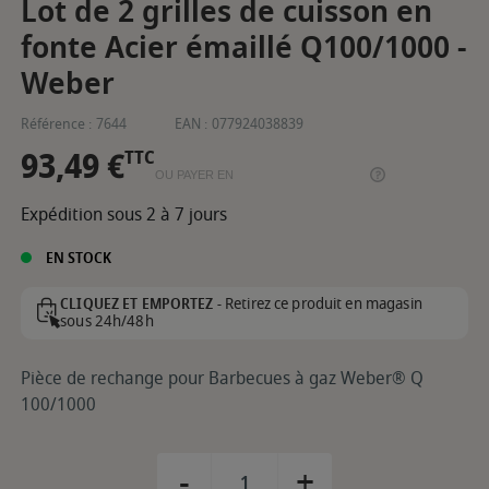
Lot de 2 grilles de cuisson en
fonte Acier émaillé Q100/1000 -
Weber
Référence :
7644
EAN :
077924038839
93,49 €
TTC
OU PAYER EN
Expédition sous 2 à 7 jours
EN STOCK
Retirez ce produit en magasin
CLIQUEZ ET EMPORTEZ -
sous 24h/48h
Pièce de rechange pour Barbecues à gaz Weber® Q
100/1000
-
+