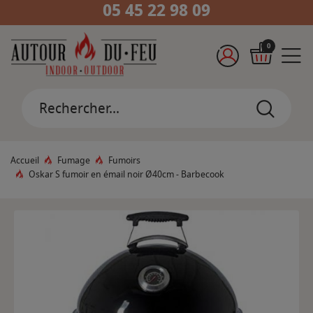
05 45 22 98 09
0
Accueil
Fumage
Fumoirs
Oskar S fumoir en émail noir Ø40cm - Barbecook