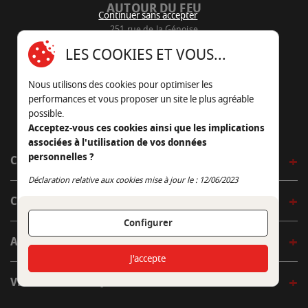
AUTOUR DU FEU
Continuer sans accepter
251 rue de la Génoise
16430 Champniers - France
LES COOKIES ET VOUS...
05 45 22 98 09
Nous utilisons des cookies pour optimiser les
Nous envoyer un e-mail
performances et vous proposer un site le plus agréable
possible.
Acceptez-vous ces cookies ainsi que les implications
associées à l'utilisation de vos données
personnelles ?
CÔTÉ OUTDOOR
Continuer sans accepter
Déclaration relative aux cookies mise à jour le : 12/06/2023
CÔTÉ INDOOR
Configurer
AUTOUR DE LA TABLE
J'accepte
VENIR EN BOUTIQUE