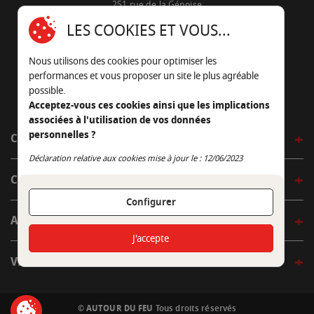
251 rue de la Génoise
16430 Champniers - France
LES COOKIES ET VOUS...
05 45 22 98 09
Nous utilisons des cookies pour optimiser les
Nous envoyer un e-mail
performances et vous proposer un site le plus agréable
possible.
Acceptez-vous ces cookies ainsi que les implications
associées à l'utilisation de vos données
personnelles ?
CÔTÉ OUTDOOR
Continuer sans accepter
Déclaration relative aux cookies mise à jour le : 12/06/2023
CÔTÉ INDOOR
Configurer
AUTOUR DE LA TABLE
J'accepte
VENIR EN BOUTIQUE
© AUTOUR DU FEU
Tous droits réservés