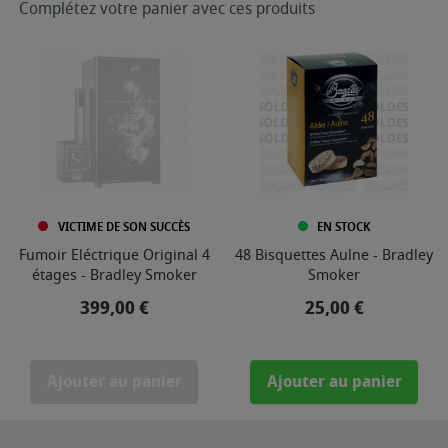
Complétez votre panier avec ces produits
VICTIME DE SON SUCCÈS
EN STOCK
Fumoir Eléctrique Original 4
48 Bisquettes Aulne - Bradley
étages - Bradley Smoker
Smoker
Prix
Prix
399,00 €
25,00 €
Ajouter au panier
Ajouter au panier