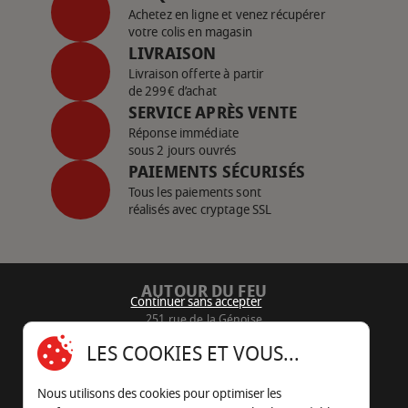
Achetez en ligne et venez récupérer
votre colis en magasin
LIVRAISON
Livraison offerte à partir
de 299€ d’achat
SERVICE APRÈS VENTE
Réponse immédiate
sous 2 jours ouvrés
PAIEMENTS SÉCURISÉS
Tous les paiements sont
réalisés avec cryptage SSL
AUTOUR DU FEU
Continuer sans accepter
251 rue de la Génoise
16430 Champniers - France
LES COOKIES ET VOUS...
05 45 22 98 09
Nous utilisons des cookies pour optimiser les
Nous envoyer un e-mail