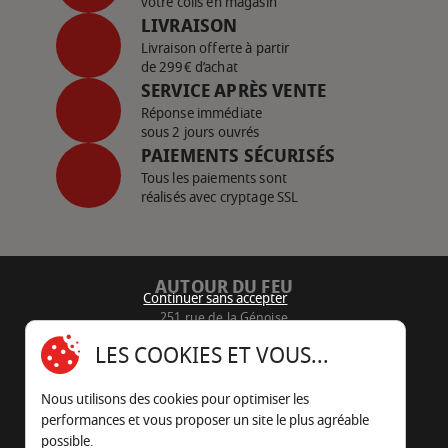
votre colis en magasin
LIVRAISON
Livraison offerte à partir
de 299€ d’achat
SERVICE APRÈS VENTE
Réponse immédiate
sous 2 jours ouvrés
PAIEMENTS SÉCURISÉS
Tous les paiements sont
réalisés avec cryptage SSL
AUTOUR DU FEU
Continuer sans accepter
251 rue de la Génoise
16430 Champniers - France
LES COOKIES ET VOUS...
05 45 22 98 09
Nous utilisons des cookies pour optimiser les
Nous envoyer un e-mail
performances et vous proposer un site le plus agréable
possible.