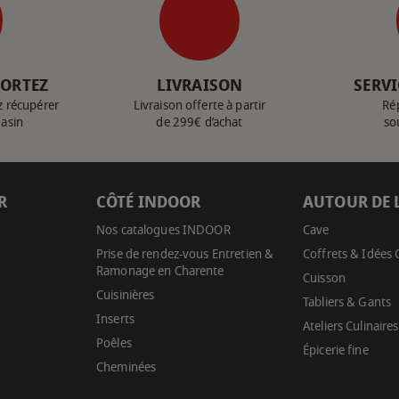
PORTEZ
LIVRAISON
SERVI
z récupérer
Livraison offerte à partir
Ré
gasin
de 299€ d’achat
so
R
CÔTÉ INDOOR
AUTOUR DE 
Nos catalogues INDOOR
Cave
Prise de rendez-vous Entretien &
Coffrets & Idées
Ramonage en Charente
Cuisson
Cuisinières
Tabliers & Gants
Inserts
Ateliers Culinaires
Poêles
Épicerie fine
Cheminées