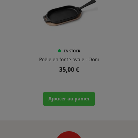
EN STOCK
Poêle en fonte ovale - Ooni
35,00 €
Prix
Ajouter au panier