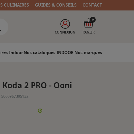
RS CULINAIRES
GUIDES & CONSEILS
CONTACT
0
CONNEXION
PANIER
ires Indoor
Nos catalogues INDOOR
Nos marques
z Koda 2 PRO - Ooni
5060967395132
N