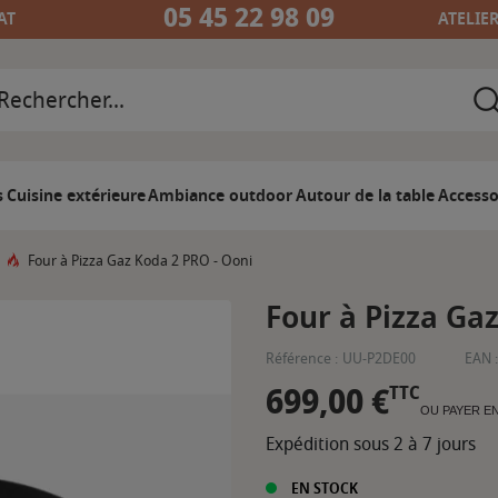
05 45 22 98 09
AT
ATELIE
s
Cuisine extérieure
Ambiance outdoor
Autour de la table
Accesso
Four à Pizza Gaz Koda 2 PRO - Ooni
Four à Pizza Ga
Référence :
UU-P2DE00
EAN :
699,00 €
TTC
OU PAYER E
Expédition sous 2 à 7 jours
EN STOCK