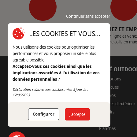
Continuer sans accepter
SERVICE CLIENT
CLIQUEZ ET EM
LES COOKIES ET VOUS...
Nous contacter
Achetez en ligne et vene
votre colis en ma
Nous utilisons des cookies pour optimiser les
performances et vous proposer un site le plus
agréable possible.
Acceptez-vous ces cookies ainsi que les
AUTOUR DU FEU
CÔTÉ OUTDOO
implications associées à l'utilisation de vos
05 45 22 98 09
Promotions
données personnelles ?
Barbecues
Nous envoyer un e-mail
Déclaration relative aux cookies mise à jour le :
Continuer sans accepter
Braseros
12/06/2023
Cuisines d'extérieur
Fumoirs
Configurer
J'accepte
Pizza
Planchas