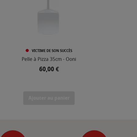
VICTIME DE SON SUCCÈS
Pelle à Pizza 35cm - Ooni
Pelle 
60,00 €
Prix
Ajouter au panier