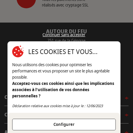
réalisés avec cryptage SSL
AUTOUR DU FEU
Continuer sans accepter
251 rue de la Génoise
16430 Champniers - France
LES COOKIES ET VOUS...
05 45 22 98 09
Nous utilisons des cookies pour optimiser les
Nous envoyer un e-mail
performances et vous proposer un site le plus agréable
possible.
Acceptez-vous ces cookies ainsi que les implications
associées à l'utilisation de vos données
personnelles ?
CÔTÉ OUTDOOR
Continuer sans accepter
Déclaration relative aux cookies mise à jour le : 12/06/2023
CÔTÉ INDOOR
Configurer
AUTOUR DE LA TABLE