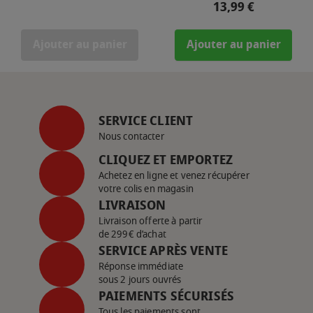
Prix
13,99 €
Ajouter au panier
Ajouter au panier
SERVICE CLIENT
Nous contacter
CLIQUEZ ET EMPORTEZ
Achetez en ligne et venez récupérer
votre colis en magasin
LIVRAISON
Livraison offerte à partir
de 299€ d’achat
SERVICE APRÈS VENTE
Réponse immédiate
sous 2 jours ouvrés
PAIEMENTS SÉCURISÉS
Tous les paiements sont