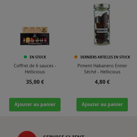
EN STOCK
DERNIERS ARTICLES EN STOCK
Coffret de 6 sauces -
Piment Habanero Entier
Hellicious
Séché - Hellicious
Prix
Prix
35,00 €
4,80 €
Ajouter au panier
Ajouter au panier