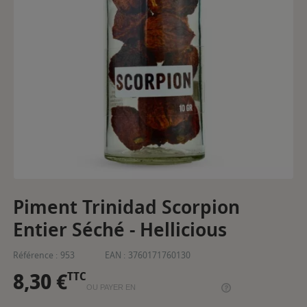
Piment Trinidad Scorpion
Entier Séché - Hellicious
Référence :
953
EAN :
3760171760130
8,30 €
TTC
OU PAYER EN