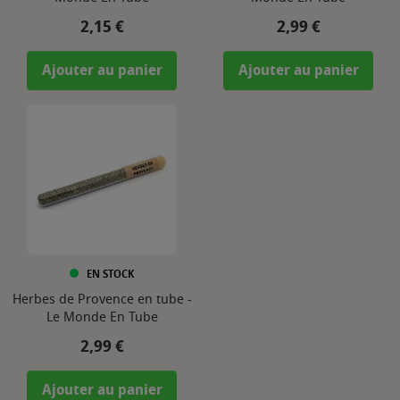
Prix
Prix
2,15 €
2,99 €
Ajouter au panier
Ajouter au panier
EN STOCK
Herbes de Provence en tube -
Le Monde En Tube
Prix
2,99 €
Ajouter au panier