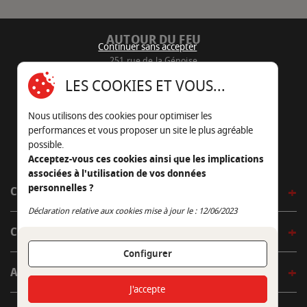
AUTOUR DU FEU
Continuer sans accepter
251 rue de la Génoise
16430 Champniers - France
LES COOKIES ET VOUS...
05 45 22 98 09
Nous utilisons des cookies pour optimiser les
Nous envoyer un e-mail
performances et vous proposer un site le plus agréable
possible.
Acceptez-vous ces cookies ainsi que les implications
associées à l'utilisation de vos données
personnelles ?
CÔTÉ OUTDOOR
Continuer sans accepter
Déclaration relative aux cookies mise à jour le : 12/06/2023
CÔTÉ INDOOR
Configurer
AUTOUR DE LA TABLE
J'accepte