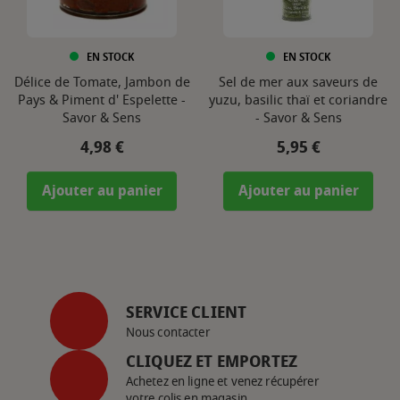
EN STOCK
EN STOCK
Délice de Tomate, Jambon de
Sel de mer aux saveurs de
Pays & Piment d' Espelette -
yuzu, basilic thaï et coriandre
Savor & Sens
- Savor & Sens
Prix
Prix
4,98 €
5,95 €
Ajouter au panier
Ajouter au panier
SERVICE CLIENT
Nous contacter
CLIQUEZ ET EMPORTEZ
Achetez en ligne et venez récupérer
votre colis en magasin