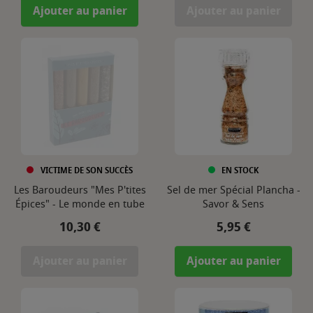
Ajouter au panier
Ajouter au panier
VICTIME DE SON SUCCÈS
EN STOCK
Les Baroudeurs "Mes P'tites
Sel de mer Spécial Plancha -
Épices" - Le monde en tube
Savor & Sens
Prix
Prix
10,30 €
5,95 €
Ajouter au panier
Ajouter au panier