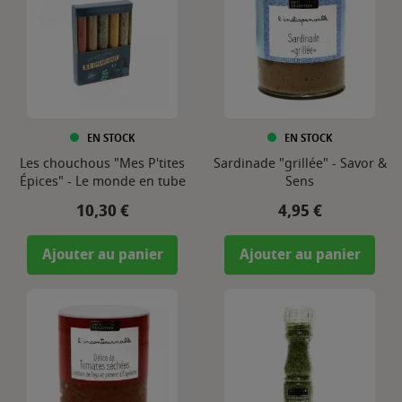
EN STOCK
EN STOCK
Les chouchous "Mes P'tites
Sardinade "grillée" - Savor &
Épices" - Le monde en tube
Sens
Prix
Prix
10,30 €
4,95 €
Ajouter au panier
Ajouter au panier