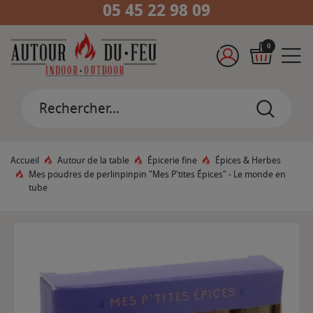
05 45 22 98 09
0
Accueil
Autour de la table
Épicerie fine
Épices & Herbes
Mes poudres de perlinpinpin "Mes P'tites Épices" - Le monde en
tube