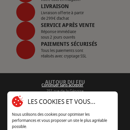
LIVRAISON
Livraison offerte à partir
de 299€ d’achat
SERVICE APRÈS VENTE
Réponse immédiate
sous 2 jours ouvrés
PAIEMENTS SÉCURISÉS
Tous les paiements sont
réalisés avec cryptage SSL
AUTOUR DU FEU
Continuer sans accepter
251 rue de la Génoise
16430 Champniers - France
LES COOKIES ET VOUS...
05 45 22 98 09
Nous utilisons des cookies pour optimiser les
Nous envoyer un e-mail
performances et vous proposer un site le plus agréable
possible.