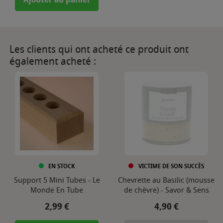
Ajouter au panier
Les clients qui ont acheté ce produit ont
également acheté :
EN STOCK
VICTIME DE SON SUCCÈS
Support 5 Mini Tubes - Le
Chevrette au Basilic (mousse
Monde En Tube
de chèvre) - Savor & Sens
Prix
Prix
2,99 €
4,90 €