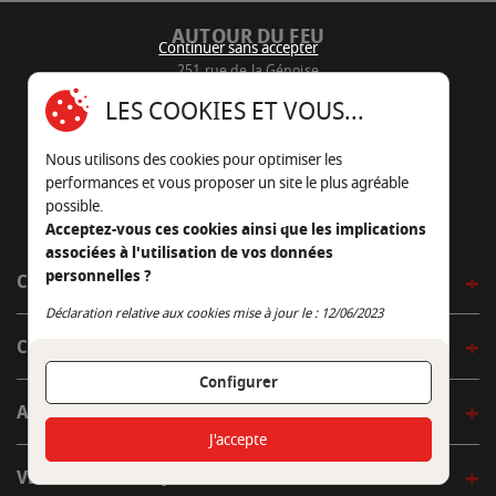
AUTOUR DU FEU
Continuer sans accepter
251 rue de la Génoise
16430 Champniers - France
LES COOKIES ET VOUS...
05 45 22 98 09
Nous utilisons des cookies pour optimiser les
Nous envoyer un e-mail
performances et vous proposer un site le plus agréable
possible.
Acceptez-vous ces cookies ainsi que les implications
associées à l'utilisation de vos données
personnelles ?
CÔTÉ OUTDOOR
Continuer sans accepter
Déclaration relative aux cookies mise à jour le : 12/06/2023
CÔTÉ INDOOR
Configurer
AUTOUR DE LA TABLE
J'accepte
VENIR EN BOUTIQUE