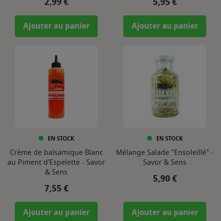
Prix
Prix
2,99 €
5,95 €
Ajouter au panier
Ajouter au panier
EN STOCK
EN STOCK
Crème de balsamique Blanc
Mélange Salade "Ensoleillé" -
au Piment d'Espelette - Savor
Savor & Sens
& Sens
Prix
5,90 €
Prix
7,55 €
Ajouter au panier
Ajouter au panier