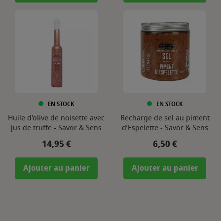
EN STOCK
EN STOCK
Huile d'olive de noisette avec
Recharge de sel au piment
jus de truffe - Savor & Sens
d’Espelette - Savor & Sens
Prix
Prix
14,95 €
6,50 €
Ajouter au panier
Ajouter au panier