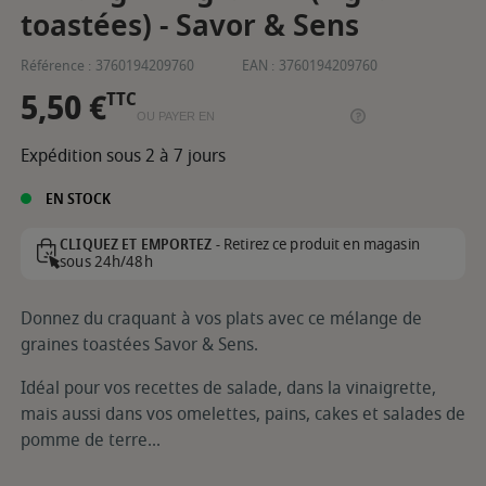
toastées) - Savor & Sens
Référence :
3760194209760
EAN :
3760194209760
5,50 €
TTC
OU PAYER EN
Expédition sous 2 à 7 jours
EN STOCK
Retirez ce produit en magasin
CLIQUEZ ET EMPORTEZ -
sous 24h/48h
Donnez du craquant à vos plats avec ce mélange de
graines toastées Savor & Sens.
Idéal pour vos recettes de salade, dans la vinaigrette,
mais aussi dans vos omelettes, pains, cakes et salades de
pomme de terre...