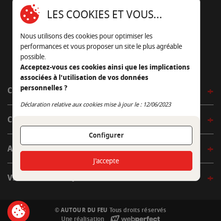
16430 Champniers - France
LES COOKIES ET VOUS...
05 45 22 98 09
Nous utilisons des cookies pour optimiser les
Nous envoyer un e-mail
performances et vous proposer un site le plus agréable
possible.
Acceptez-vous ces cookies ainsi que les implications
associées à l'utilisation de vos données
personnelles ?
CÔTÉ OUTDOOR
Continuer sans accepter
Déclaration relative aux cookies mise à jour le : 12/06/2023
CÔTÉ INDOOR
Configurer
AUTOUR DE LA TABLE
J'accepte
VENIR EN BOUTIQUE
© AUTOUR DU FEU
Tous droits réservés
Une réalisation