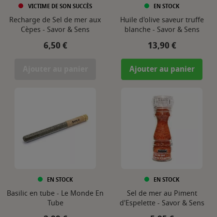
VICTIME DE SON SUCCÈS
EN STOCK
Recharge de Sel de mer aux
Huile d'olive saveur truffe
Cèpes - Savor & Sens
blanche - Savor & Sens
Prix
Prix
6,50 €
13,90 €
Ajouter au panier
Ajouter au panier
EN STOCK
EN STOCK
Basilic en tube - Le Monde En
Sel de mer au Piment
Tube
d'Espelette - Savor & Sens