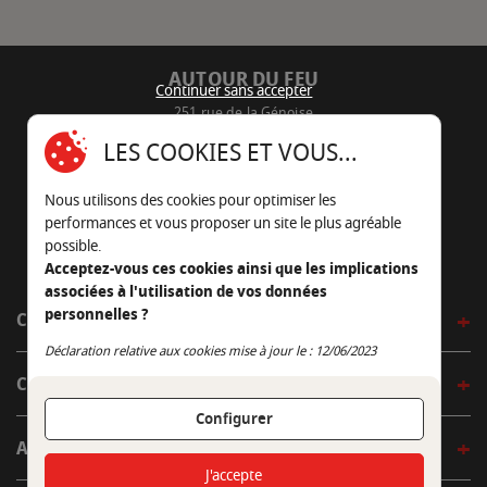
AUTOUR DU FEU
Continuer sans accepter
251 rue de la Génoise
16430 Champniers - France
LES COOKIES ET VOUS...
05 45 22 98 09
Nous utilisons des cookies pour optimiser les
Nous envoyer un e-mail
performances et vous proposer un site le plus agréable
possible.
Acceptez-vous ces cookies ainsi que les implications
associées à l'utilisation de vos données
personnelles ?
CÔTÉ OUTDOOR
Continuer sans accepter
Déclaration relative aux cookies mise à jour le : 12/06/2023
CÔTÉ INDOOR
Configurer
AUTOUR DE LA TABLE
J'accepte