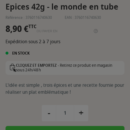
Epices 42g - le monde en tube
Référence :
3760116740630
EAN :
3760116740630
8,90 €
TTC
OU PAYER EN
Expédition sous 2 à 7 jours
EN STOCK
Retirez ce produit en magasin
CLIQUEZ ET EMPORTEZ -
sous 24h/48h
L'idée est simple , trois épices et une recette fournie pour
réaliser un plat emblématique !
-
+