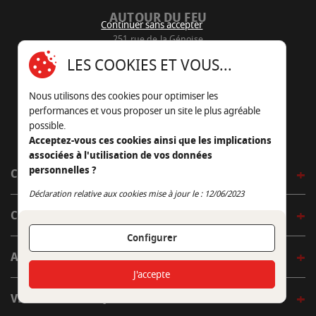
AUTOUR DU FEU
Continuer sans accepter
251 rue de la Génoise
16430 Champniers - France
LES COOKIES ET VOUS...
05 45 22 98 09
Nous utilisons des cookies pour optimiser les
Nous envoyer un e-mail
performances et vous proposer un site le plus agréable
possible.
Acceptez-vous ces cookies ainsi que les implications
associées à l'utilisation de vos données
personnelles ?
CÔTÉ OUTDOOR
Continuer sans accepter
Déclaration relative aux cookies mise à jour le : 12/06/2023
CÔTÉ INDOOR
Configurer
AUTOUR DE LA TABLE
J'accepte
VENIR EN BOUTIQUE