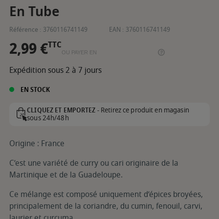
En Tube
Référence :
3760116741149
EAN :
3760116741149
2,99 €
TTC
OU PAYER EN
Expédition sous 2 à 7 jours
EN STOCK
Retirez ce produit en magasin
CLIQUEZ ET EMPORTEZ -
sous 24h/48h
Origine : France
C’est une variété de curry ou cari originaire de la
Martinique et de la Guadeloupe.
Ce mélange est composé uniquement d’épices broyées,
principalement de la coriandre, du cumin, fenouil, carvi,
laurier et curcuma.