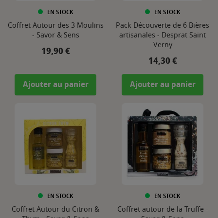
EN STOCK
EN STOCK
Coffret Autour des 3 Moulins
Pack Découverte de 6 Bières
- Savor & Sens
artisanales - Desprat Saint
Verny
Prix
19,90 €
Prix
14,30 €
Ajouter au panier
Ajouter au panier
EN STOCK
EN STOCK
Coffret Autour du Citron &
Coffret autour de la Truffe -