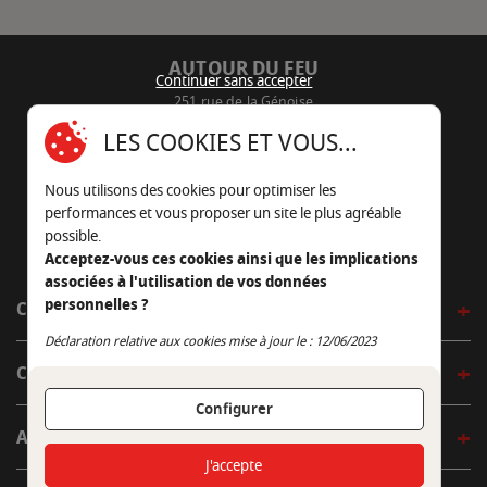
AUTOUR DU FEU
Continuer sans accepter
251 rue de la Génoise
16430 Champniers - France
LES COOKIES ET VOUS...
05 45 22 98 09
Nous utilisons des cookies pour optimiser les
Nous envoyer un e-mail
performances et vous proposer un site le plus agréable
possible.
Acceptez-vous ces cookies ainsi que les implications
associées à l'utilisation de vos données
personnelles ?
CÔTÉ OUTDOOR
Continuer sans accepter
Déclaration relative aux cookies mise à jour le : 12/06/2023
CÔTÉ INDOOR
Configurer
AUTOUR DE LA TABLE
J'accepte