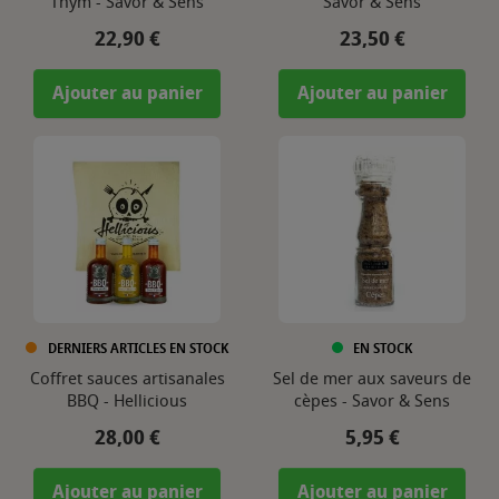
Thym - Savor & Sens
Savor & Sens
Prix
Prix
22,90 €
23,50 €
Ajouter au panier
Ajouter au panier
DERNIERS ARTICLES EN STOCK
EN STOCK
Coffret sauces artisanales
Sel de mer aux saveurs de
BBQ - Hellicious
cèpes - Savor & Sens
Prix
Prix
28,00 €
5,95 €
Ajouter au panier
Ajouter au panier