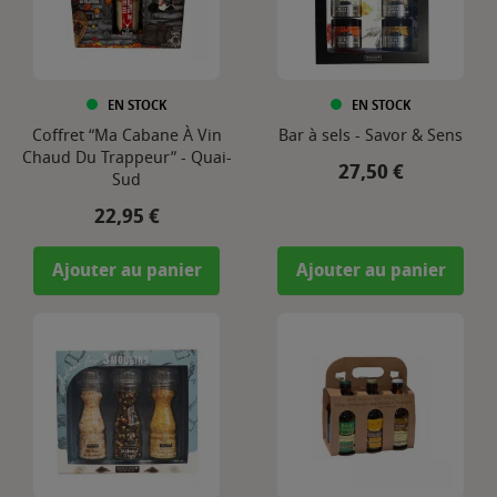
EN STOCK
EN STOCK
Coffret “Ma Cabane À Vin
Bar à sels - Savor & Sens
Chaud Du Trappeur” - Quai-
Prix
27,50 €
Sud
Prix
22,95 €
Ajouter au panier
Ajouter au panier