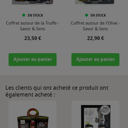
EN STOCK
EN STOCK
Coffret autour de la Truffe -
Coffret autour de l'Olive -
Savor & Sens
Savor & Sens
Prix
Prix
23,50 €
22,90 €
Ajouter au panier
Ajouter au panier
Les clients qui ont acheté ce produit ont
également acheté :