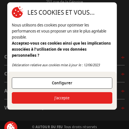
251 rue de la Génoise
16430 Champniers - France
LES COOKIES ET VOUS...
05 45 22 98 09
Nous utilisons des cookies pour optimiser les
Nous envoyer un e-mail
performances et vous proposer un site le plus agréable
possible.
Acceptez-vous ces cookies ainsi que les implications
associées à l'utilisation de vos données
personnelles ?
CÔTÉ OUTDOOR
Continuer sans accepter
Déclaration relative aux cookies mise à jour le : 12/06/2023
CÔTÉ INDOOR
Configurer
AUTOUR DE LA TABLE
J'accepte
VENIR EN BOUTIQUE
© AUTOUR DU FEU
Tous droits réservés