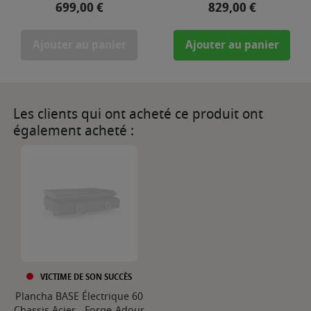
Prix
Prix
699,00 €
829,00 €
Ajouter au panier
Ajouter au panier
Les clients qui ont acheté ce produit ont
également acheté :
VICTIME DE SON SUCCÈS
Plancha BASE Électrique 60
Chassis Acier - Forge-Adour