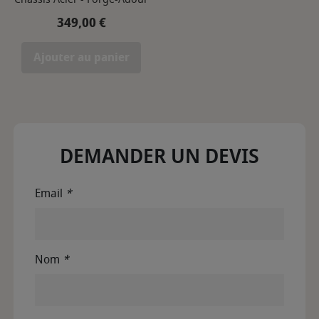
Prix
349,00 €
Ajouter au panier
DEMANDER UN DEVIS
Email
*
Nom
*