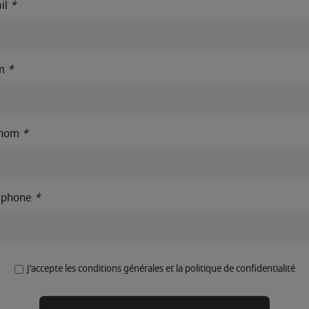
il
*
m
*
énom
*
éphone
*
J'accepte les conditions générales et la politique de confidentialité