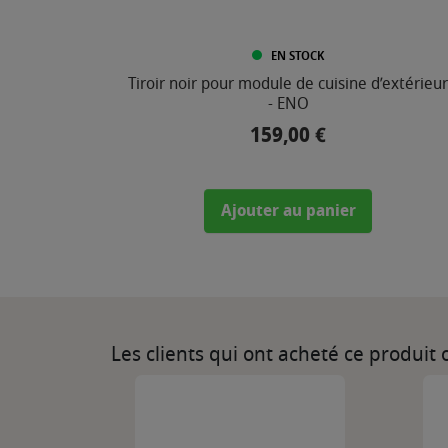
EN STOCK
Tiroir noir pour module de cuisine d’extérieur
- ENO
159,00 €
Prix
Ajouter au panier
Les clients qui ont acheté ce produit