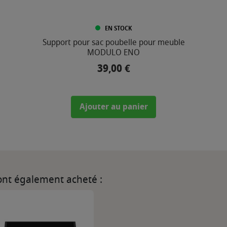
EN STOCK
Support pour sac poubelle pour meuble
MODULO ENO
39,00 €
Prix
Ajouter au panier
 ont également acheté :