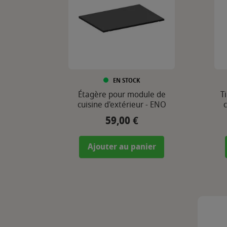
EN STOCK
Étagère pour module de
T
cuisine d'extérieur - ENO
c
59,00 €
Prix
Ajouter au panier