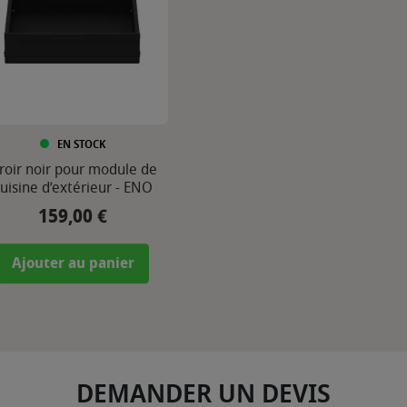
EN STOCK
iroir noir pour module de
uisine d’extérieur - ENO
159,00 €
Prix
Ajouter au panier
DEMANDER UN DEVIS