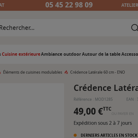
05 45 22 98 09
AT
ATELIE
s
Cuisine extérieure
Ambiance outdoor
Autour de la table
Accesso
Éléments de cuisines modulables
Crédence Latérale 60 cm - ENO
Crédence Latéra
Référence :
MOD1285
EAN :
49,00 €
TTC
OU PAYER EN
Expédition sous 2 à 7 jours
DERNIERS ARTICLES EN STOCK