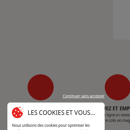
Continuer sans accepter
SERVICE CLIENT
CLIQUEZ ET EM
LES COOKIES ET VOUS...
Nous contacter
Achetez en ligne et vene
votre colis en ma
Nous utilisons des cookies pour optimiser les