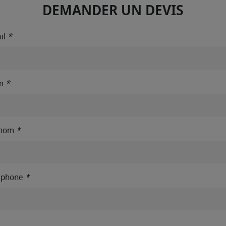
DEMANDER UN DEVIS
il
*
m
*
énom
*
éphone
*