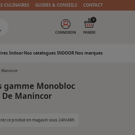
RS CULINAIRES
GUIDES & CONSEILS
CONTACT
0
CONNEXION
PANIER
ires Indoor
Nos catalogues INDOOR
Nos marques
e Manincor
ois gamme Monobloc
 De Manincor
irez ce produit en magasin sous 24h/48h