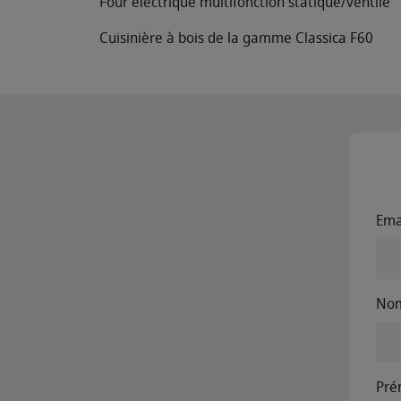
Four électrique multifonction statique/ventilé
Cuisinière à bois de la gamme Classica F60
Ema
No
Pr