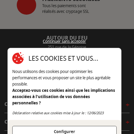
Tous les paiements sont
réalisés avec cryptage SSL
AUTOUR DU FEU
Continuer sans accepter
251 rue de la Génoise
16430 Champniers - France
LES COOKIES ET VOUS...
05 45 22 98 09
Nous utilisons des cookies pour optimiser les
Nous envoyer un e-mail
performances et vous proposer un site le plus agréable
possible.
Acceptez-vous ces cookies ainsi que les implications
associées à l'utilisation de vos données
personnelles ?
CÔTÉ OUTDOOR
Continuer sans accepter
Déclaration relative aux cookies mise à jour le : 12/06/2023
CÔTÉ INDOOR
Configurer