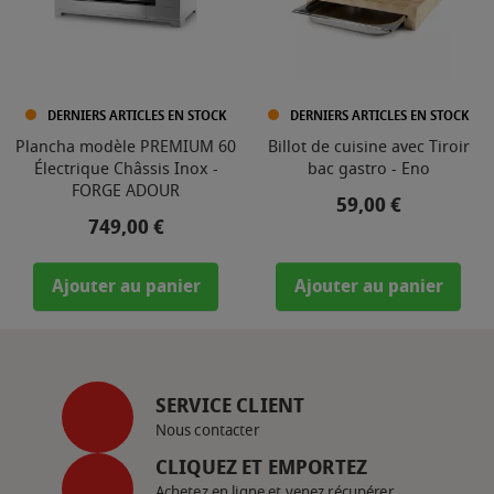
DERNIERS ARTICLES EN STOCK
DERNIERS ARTICLES EN STOCK
Plancha modèle PREMIUM 60
Billot de cuisine avec Tiroir
Électrique Châssis Inox -
bac gastro - Eno
FORGE ADOUR
Prix
59,00 €
Prix
749,00 €
Ajouter au panier
Ajouter au panier
SERVICE CLIENT
Nous contacter
CLIQUEZ ET EMPORTEZ
Achetez en ligne et venez récupérer