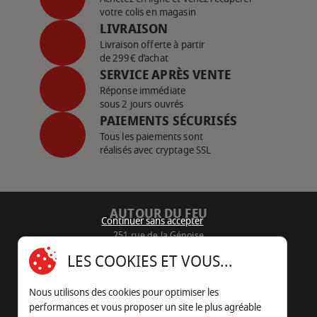
votre colis en magasin
LIVRAISON
Livraison offerte à partir
de 299€ d’achat
SERVICE APRÈS VENTE
Réponse immédiate
sous 2 jours ouvrés
PAIEMENTS SÉCURISÉS
Tous les paiements sont
réalisés avec cryptage SSL
AUTOUR DU FEU
Continuer sans accepter
251 rue de la Génoise
16430 Champniers - France
LES COOKIES ET VOUS...
05 45 22 98 09
Nous utilisons des cookies pour optimiser les
Nous envoyer un e-mail
performances et vous proposer un site le plus agréable