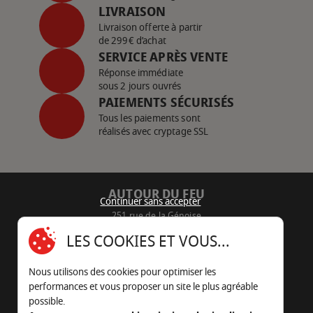
LIVRAISON
Livraison offerte à partir
de 299€ d’achat
SERVICE APRÈS VENTE
Réponse immédiate
sous 2 jours ouvrés
PAIEMENTS SÉCURISÉS
Tous les paiements sont
réalisés avec cryptage SSL
AUTOUR DU FEU
Continuer sans accepter
251 rue de la Génoise
16430 Champniers - France
LES COOKIES ET VOUS...
05 45 22 98 09
Nous utilisons des cookies pour optimiser les
Nous envoyer un e-mail
performances et vous proposer un site le plus agréable
possible.