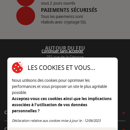
sous 2 jours ouvrés
PAIEMENTS SÉCURISÉS
Tous les paiements sont
réalisés avec cryptage SSL
AUTOUR DU FEU
Continuer sans accepter
251 rue de la Génoise
16430 Champniers - France
LES COOKIES ET VOUS...
05 45 22 98 09
Nous utilisons des cookies pour optimiser les
Nous envoyer un e-mail
performances et vous proposer un site le plus agréable
possible.
Acceptez-vous ces cookies ainsi que les implications
associées à l'utilisation de vos données
personnelles ?
CÔTÉ OUTDOOR
Continuer sans accepter
Déclaration relative aux cookies mise à jour le : 12/06/2023
CÔTÉ INDOOR