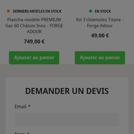
DERNIERS ARTICLES EN STOCK
EN STOCK
Plancha modèle PREMIUM
Kit 3 Ustensiles Titane -
Gaz 60 Châssis Inox - FORGE
Forge-Adour
ADOUR
Prix
49,00 €
Prix
749,00 €
Ajouter au panier
Ajouter au panier
DEMANDER UN DEVIS
Email
*