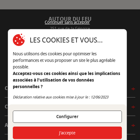
AUTOUR DU FEU
Continuer sans accepter
251 rue de la Génoise
16430 Champniers - France
LES COOKIES ET VOUS...
05 45 22 98 09
Nous utilisons des cookies pour optimiser les
Nous envoyer un e-mail
performances et vous proposer un site le plus agréable
possible.
Acceptez-vous ces cookies ainsi que les implications
associées à l'utilisation de vos données
personnelles ?
CÔTÉ OUTDOOR
Continuer sans accepter
Déclaration relative aux cookies mise à jour le : 12/06/2023
CÔTÉ INDOOR
Configurer
AUTOUR DE LA TABLE
J'accepte