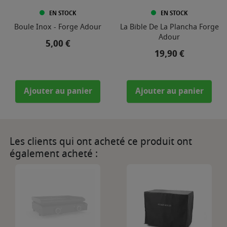
EN STOCK
EN STOCK
Boule Inox - Forge Adour
La Bible De La Plancha Forge
Adour
Prix
5,00 €
Prix
19,90 €
Ajouter au panier
Ajouter au panier
Les clients qui ont acheté ce produit ont
également acheté :