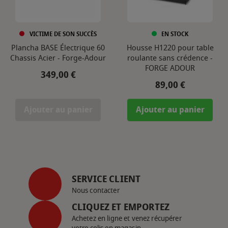
VICTIME DE SON SUCCÈS
EN STOCK
Plancha BASE Électrique 60
Housse H1220 pour table
Chassis Acier - Forge-Adour
roulante sans crédence -
FORGE ADOUR
Prix
349,00 €
Prix
89,00 €
Ajouter au panier
Ajouter au panier
SERVICE CLIENT
Nous contacter
CLIQUEZ ET EMPORTEZ
Achetez en ligne et venez récupérer