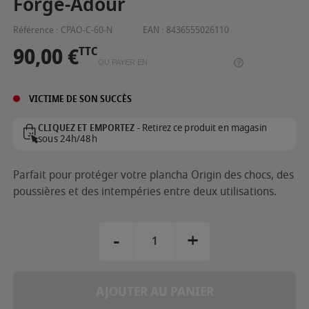
Forge-Adour
Référence :
CPAO-C-60-N
EAN :
8436555026110
90,00 €
TTC
OU PAYER EN
VICTIME DE SON SUCCÈS
Retirez ce produit en magasin
CLIQUEZ ET EMPORTEZ -
sous 24h/48h
Parfait pour protéger votre plancha Origin des chocs, des
poussières et des intempéries entre deux utilisations.
-
+
AJOUTER AU PANIER