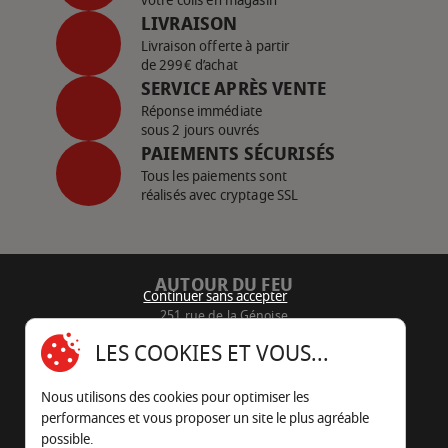
votre colis en magasin
LIVRAISON
Livraison offerte à partir
de 299€ d’achat
SERVICE APRÈS VENTE
Réponse immédiate
sous 2 jours ouvrés
PAIEMENTS SÉCURISÉS
Tous les paiements sont
réalisés avec cryptage SSL
AUTOUR DU FEU
Continuer sans accepter
251 rue de la Génoise
16430 Champniers - France
LES COOKIES ET VOUS...
05 45 22 98 09
Nous utilisons des cookies pour optimiser les
Nous envoyer un e-mail
performances et vous proposer un site le plus agréable
possible.