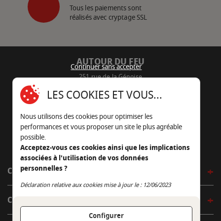
Tous les paiements sont
réalisés avec cryptage SSL
AUTOUR DU FEU
Continuer sans accepter
251 rue de la Génoise
16430 Champniers - France
LES COOKIES ET VOUS...
05 45 22 98 09
Nous utilisons des cookies pour optimiser les
Nous envoyer un e-mail
performances et vous proposer un site le plus agréable
possible.
Acceptez-vous ces cookies ainsi que les implications
associées à l'utilisation de vos données
personnelles ?
CÔTÉ OUTDOOR
Continuer sans accepter
Déclaration relative aux cookies mise à jour le : 12/06/2023
CÔTÉ INDOOR
Configurer