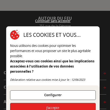
AUTOUR DU FEU
Continuer sans accepter
251 rue de la Génoise
16430 Champniers - France
LES COOKIES ET VOUS...
05 45 22 98 09
Nous utilisons des cookies pour optimiser les
Nous envoyer un e-mail
performances et vous proposer un site le plus agréable
possible.
Acceptez-vous ces cookies ainsi que les implications
associées à l'utilisation de vos données
personnelles ?
CÔTÉ OUTDOOR
Continuer sans accepter
Déclaration relative aux cookies mise à jour le : 12/06/2023
CÔTÉ INDOOR
Configurer
AUTOUR DE LA TABLE
J'accepte