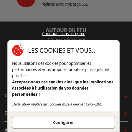
réalisés avec cryptage SSL
AUTOUR DU FEU
Continuer sans accepter
251 rue de la Génoise
16430 Champniers - France
LES COOKIES ET VOUS...
05 45 22 98 09
Nous utilisons des cookies pour optimiser les
Nous envoyer un e-mail
performances et vous proposer un site le plus agréable
possible.
Acceptez-vous ces cookies ainsi que les implications
associées à l'utilisation de vos données
personnelles ?
CÔTÉ OUTDOOR
Continuer sans accepter
Déclaration relative aux cookies mise à jour le : 12/06/2023
CÔTÉ INDOOR
Configurer
AUTOUR DE LA TABLE