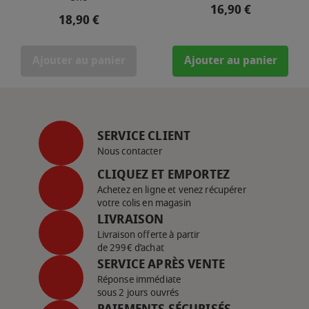
Prix
16,90 €
Prix
18,90 €
Ajouter au panier
Ajouter au panier
SERVICE CLIENT
Nous contacter
CLIQUEZ ET EMPORTEZ
Achetez en ligne et venez récupérer
votre colis en magasin
LIVRAISON
Livraison offerte à partir
de 299€ d’achat
SERVICE APRÈS VENTE
Réponse immédiate
sous 2 jours ouvrés
PAIEMENTS SÉCURISÉS