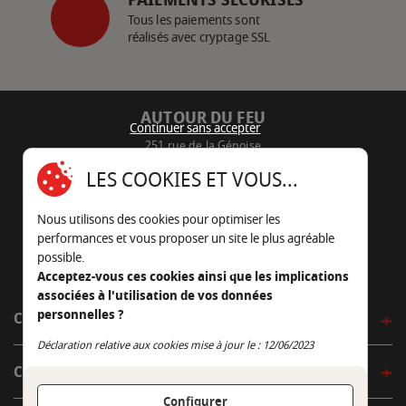
Tous les paiements sont
réalisés avec cryptage SSL
AUTOUR DU FEU
Continuer sans accepter
251 rue de la Génoise
16430 Champniers - France
LES COOKIES ET VOUS...
05 45 22 98 09
Nous utilisons des cookies pour optimiser les
Nous envoyer un e-mail
performances et vous proposer un site le plus agréable
possible.
Acceptez-vous ces cookies ainsi que les implications
associées à l'utilisation de vos données
personnelles ?
CÔTÉ OUTDOOR
Continuer sans accepter
Déclaration relative aux cookies mise à jour le : 12/06/2023
CÔTÉ INDOOR
Configurer