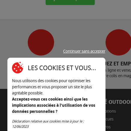
Continuer sans accepter
SERVICE CLIENT
CLIQUEZ ET EM
LES COOKIES ET VOUS...
Nous contacter
Achetez en ligne et vene
votre colis en ma
Nous utilisons des cookies pour optimiser les
performances et vous proposer un site le plus
agréable possible.
Acceptez-vous ces cookies ainsi que les
AUTOUR DU FEU
CÔTÉ OUTDOO
implications associées à l'utilisation de vos
05 45 22 98 09
Promotions
données personnelles ?
Barbecues
Déclaration relative aux cookies mise à jour le :
Nous envoyer un e-mail
Continuer sans accepter
12/06/2023
Braseros