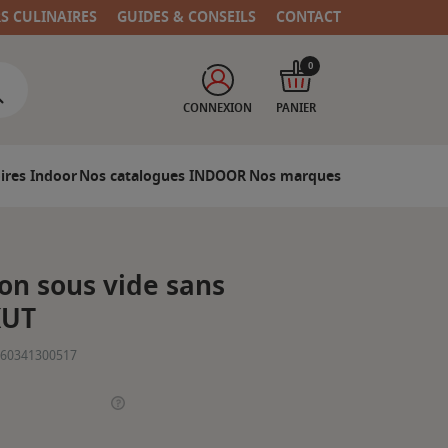
RS CULINAIRES
GUIDES & CONSEILS
CONTACT
0
CONNEXION
PANIER
ires Indoor
Nos catalogues INDOOR
Nos marques
son sous vide sans
KUT
60341300517