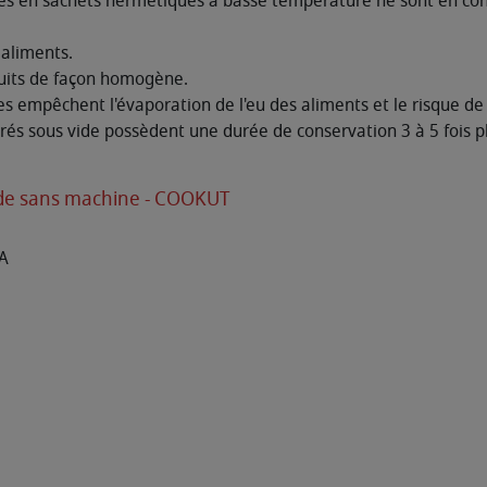
cés en sachets hermétiques à basse température ne sont en conta
 aliments.
 cuits de façon homogène.
s empêchent l'évaporation de l'eu des aliments et le risque de l
arés sous vide possèdent une durée de conservation 3 à 5 fois pl
vide sans machine - COOKUT
PA