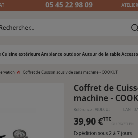
05 45 22 98 09
AT
ATELIE
s
Cuisine extérieure
Ambiance outdoor
Autour de la table
Accesso
ervation
Coffret de Cuisson sous vide sans machine - COOKUT
Coffret de Cuis
machine - COO
Référence :
VIDECUI
EAN :
37
39,90 €
TTC
OU PAYER EN
Expédition sous 2 à 7 jours