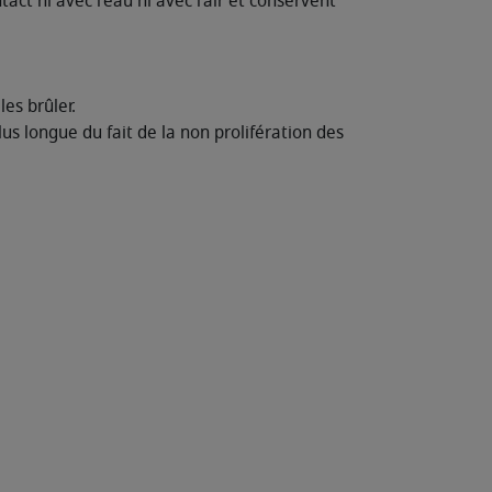
ct ni avec l'eau ni avec l'air et conservent
es brûler.
us longue du fait de la non prolifération des