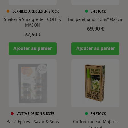
DERNIERS ARTICLES EN STOCK
EN STOCK
Shaker à Vinaigrette - COLE &
Lampe éthanol "Gris" Ø22cm
MASON
Prix
69,90 €
Prix
22,50 €
Ajouter au panier
Ajouter au panier
VICTIME DE SON SUCCÈS
EN STOCK
Bar à Épices - Savor & Sens
Coffret cadeau Mojito -
Cookut