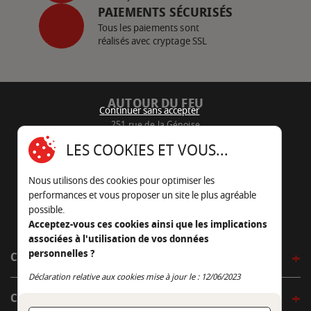
PAIEMENTS SÉCURISÉS
Tous les paiements sont
réalisés avec cryptage SSL
AUTOUR DU FEU
Continuer sans accepter
251 rue de la Génoise
16430 Champniers - France
LES COOKIES ET VOUS...
05 45 22 98 09
Nous utilisons des cookies pour optimiser les
Nous envoyer un e-mail
performances et vous proposer un site le plus agréable
possible.
Acceptez-vous ces cookies ainsi que les implications
associées à l'utilisation de vos données
personnelles ?
CÔTÉ OUTDOOR
Continuer sans accepter
Déclaration relative aux cookies mise à jour le : 12/06/2023
CÔTÉ INDOOR