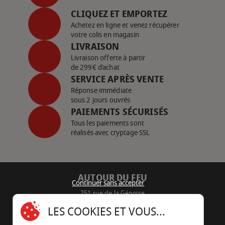
CLIQUEZ ET EMPORTEZ
Achetez en ligne et venez récupérer
votre colis en magasin
LIVRAISON
Livraison offerte à partir
de 299€ d’achat
SERVICE APRÈS VENTE
Réponse immédiate
sous 2 jours ouvrés
PAIEMENTS SÉCURISÉS
Tous les paiements sont
réalisés avec cryptage SSL
AUTOUR DU FEU
Continuer sans accepter
251 rue de la Génoise
16430 Champniers - France
LES COOKIES ET VOUS...
05 45 22 98 09