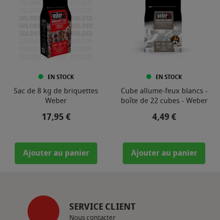
EN STOCK
EN STOCK
Sac de 8 kg de briquettes
Cube allume-feux blancs -
Weber
boîte de 22 cubes - Weber
Prix
Prix
17,95 €
4,49 €
Ajouter au panier
Ajouter au panier
SERVICE CLIENT
Nous contacter