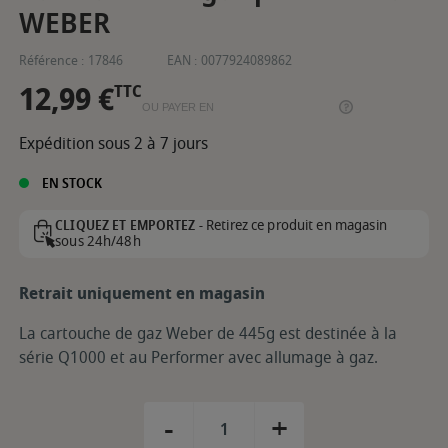
WEBER
Référence :
17846
EAN :
0077924089862
12,99 €
TTC
OU PAYER EN
Expédition sous 2 à 7 jours
EN STOCK
Retirez ce produit en magasin
CLIQUEZ ET EMPORTEZ -
sous 24h/48h
Retrait uniquement en magasin
La cartouche de gaz Weber de 445g est destinée à la
série Q1000 et au Performer avec allumage à gaz.
-
+