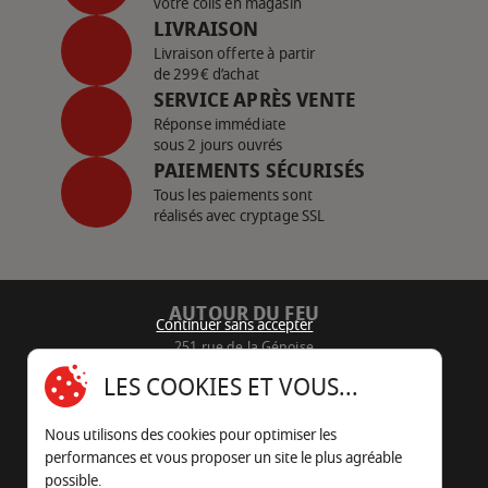
votre colis en magasin
LIVRAISON
Livraison offerte à partir
de 299€ d’achat
SERVICE APRÈS VENTE
Réponse immédiate
sous 2 jours ouvrés
PAIEMENTS SÉCURISÉS
Tous les paiements sont
réalisés avec cryptage SSL
AUTOUR DU FEU
Continuer sans accepter
251 rue de la Génoise
16430 Champniers - France
LES COOKIES ET VOUS...
05 45 22 98 09
Nous utilisons des cookies pour optimiser les
Nous envoyer un e-mail
performances et vous proposer un site le plus agréable
possible.