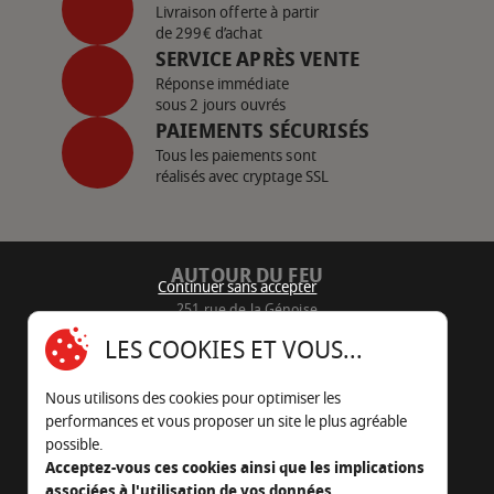
Livraison offerte à partir
de 299€ d’achat
SERVICE APRÈS VENTE
Réponse immédiate
sous 2 jours ouvrés
PAIEMENTS SÉCURISÉS
Tous les paiements sont
réalisés avec cryptage SSL
AUTOUR DU FEU
Continuer sans accepter
251 rue de la Génoise
16430 Champniers - France
LES COOKIES ET VOUS...
05 45 22 98 09
Nous utilisons des cookies pour optimiser les
Nous envoyer un e-mail
performances et vous proposer un site le plus agréable
possible.
Acceptez-vous ces cookies ainsi que les implications
associées à l'utilisation de vos données