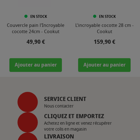
EN STOCK
EN STOCK
Couvercle pain l'Incroyable
L'incroyable cocotte 28 cm -
cocotte 24cm - Cookut
Cookut
Prix
Prix
49,90 €
159,90 €
Ajouter au panier
Ajouter au panier
SERVICE CLIENT
Nous contacter
CLIQUEZ ET EMPORTEZ
Achetez en ligne et venez récupérer
votre colis en magasin
LIVRAISON