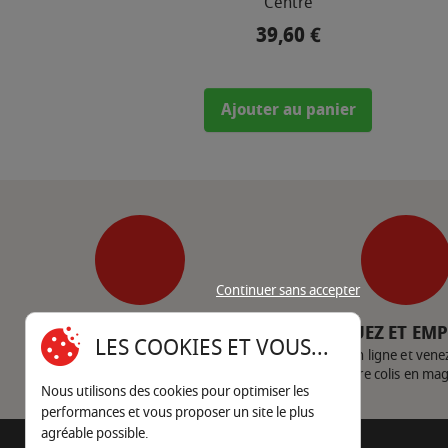
Centre
39,60 €
Prix
Ajouter au panier
Continuer sans accepter
SERVICE CLIENT
CLIQUEZ ET EM
LES COOKIES ET VOUS...
Nous contacter
Achetez en ligne et vene
votre colis en ma
Nous utilisons des cookies pour optimiser les
performances et vous proposer un site le plus
agréable possible.