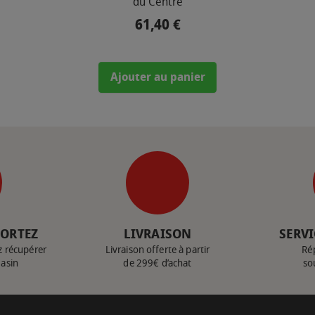
du Centre
61,40 €
Prix
Ajouter au panier
PORTEZ
LIVRAISON
SERVI
z récupérer
Livraison offerte à partir
Ré
gasin
de 299€ d’achat
so