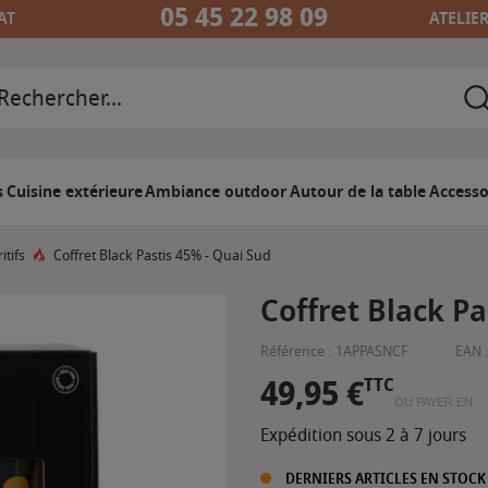
05 45 22 98 09
AT
ATELIE
s
Cuisine extérieure
Ambiance outdoor
Autour de la table
Accesso
itifs
Coffret Black Pastis 45% - Quai Sud
Coffret Black Pa
Référence :
1APPASNCF
EAN :
49,95 €
TTC
OU PAYER EN
Expédition sous 2 à 7 jours
DERNIERS ARTICLES EN STOCK