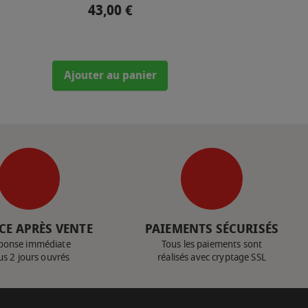
43,00 €
Prix
Ajouter au panier
CE APRÈS VENTE
PAIEMENTS SÉCURISÉS
ponse immédiate
Tous les paiements sont
us 2 jours ouvrés
réalisés avec cryptage SSL