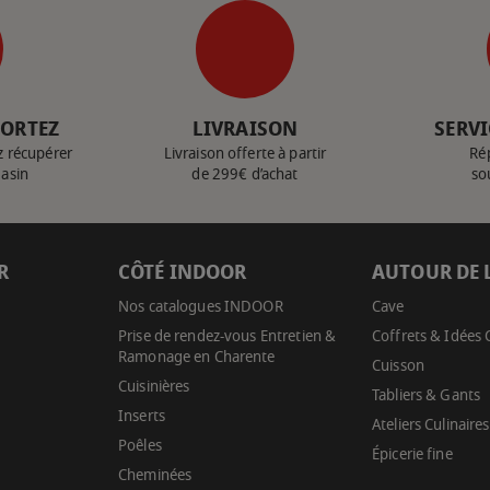
PORTEZ
LIVRAISON
SERVI
z récupérer
Livraison offerte à partir
Ré
gasin
de 299€ d’achat
so
R
CÔTÉ INDOOR
AUTOUR DE 
Nos catalogues INDOOR
Cave
Prise de rendez-vous Entretien &
Coffrets & Idées
Ramonage en Charente
Cuisson
Cuisinières
Tabliers & Gants
Inserts
Ateliers Culinaires
Poêles
Épicerie fine
Cheminées