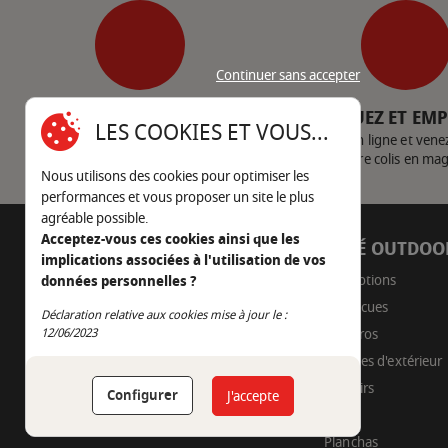
Continuer sans accepter
SERVICE CLIENT
CLIQUEZ ET EM
LES COOKIES ET VOUS...
Nous contacter
Achetez en ligne et vene
votre colis en ma
Nous utilisons des cookies pour optimiser les
performances et vous proposer un site le plus
agréable possible.
Acceptez-vous ces cookies ainsi que les
AUTOUR DU FEU
CÔTÉ OUTDOO
implications associées à l'utilisation de vos
05 45 22 98 09
Promotions
données personnelles ?
Barbecues
Nous envoyer un e-mail
Déclaration relative aux cookies mise à jour le :
Continuer sans accepter
Braseros
12/06/2023
Cuisines d'extérieur
Fumoirs
Configurer
J'accepte
Pizza
Planchas