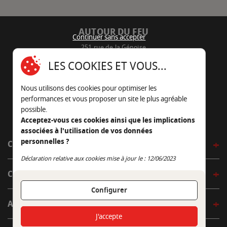
AUTOUR DU FEU
Continuer sans accepter
251 rue de la Génoise
16430 Champniers - France
LES COOKIES ET VOUS...
05 45 22 98 09
Nous utilisons des cookies pour optimiser les
Nous envoyer un e-mail
performances et vous proposer un site le plus agréable
possible.
Acceptez-vous ces cookies ainsi que les implications
associées à l'utilisation de vos données
personnelles ?
CÔTÉ OUTDOOR
Continuer sans accepter
Déclaration relative aux cookies mise à jour le : 12/06/2023
CÔTÉ INDOOR
Configurer
AUTOUR DE LA TABLE
J'accepte