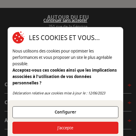
AUTOUR DU FEU
Continuer sans accepter
251 rue de la Génoise
16430 Champniers - France
LES COOKIES ET VOUS...
05 45 22 98 09
Nous utilisons des cookies pour optimiser les
Nous envoyer un e-mail
performances et vous proposer un site le plus agréable
possible.
Acceptez-vous ces cookies ainsi que les implications
associées à l'utilisation de vos données
personnelles ?
CÔTÉ OUTDOOR
Continuer sans accepter
Déclaration relative aux cookies mise à jour le : 12/06/2023
CÔTÉ INDOOR
Configurer
AUTOUR DE LA TABLE
J'accepte