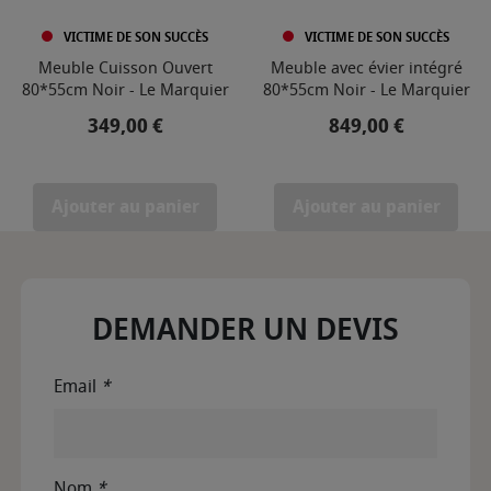
VICTIME DE SON SUCCÈS
VICTIME DE SON SUCCÈS
Meuble Cuisson Ouvert
Meuble avec évier intégré
80*55cm Noir - Le Marquier
80*55cm Noir - Le Marquier
Prix
Prix
349,00 €
849,00 €
Ajouter au panier
Ajouter au panier
DEMANDER UN DEVIS
Email
*
Nom
*