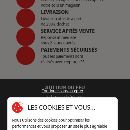
votre colis en magasin
LIVRAISON
Livraison offerte à partir
de 299€ d’achat
SERVICE APRÈS VENTE
Réponse immédiate
sous 2 jours ouvrés
PAIEMENTS SÉCURISÉS
Tous les paiements sont
réalisés avec cryptage SSL
AUTOUR DU FEU
Continuer sans accepter
251 rue de la Génoise
16430 Champniers - France
LES COOKIES ET VOUS...
05 45 22 98 09
Nous utilisons des cookies pour optimiser les
Nous envoyer un e-mail
performances et vous proposer un site le plus agréable