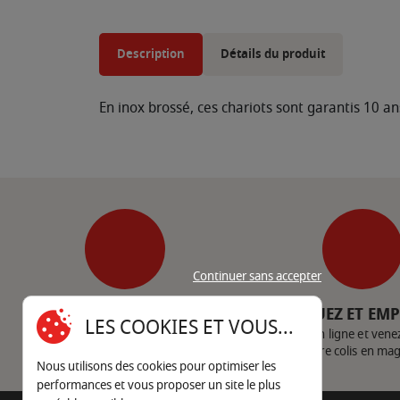
Description
Détails du produit
En inox brossé, ces chariots sont garantis 10 an
Continuer sans accepter
SERVICE CLIENT
CLIQUEZ ET EM
LES COOKIES ET VOUS...
Nous contacter
Achetez en ligne et vene
votre colis en ma
Nous utilisons des cookies pour optimiser les
performances et vous proposer un site le plus