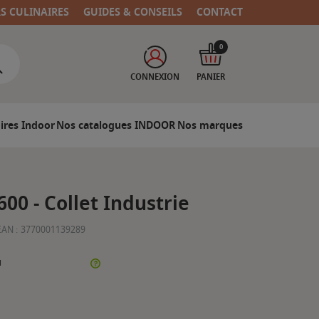
RS CULINAIRES
GUIDES & CONSEILS
CONTACT
0
CONNEXION
PANIER
ires Indoor
Nos catalogues INDOOR
Nos marques
00 - Collet Industrie
EAN :
3770001139289
N