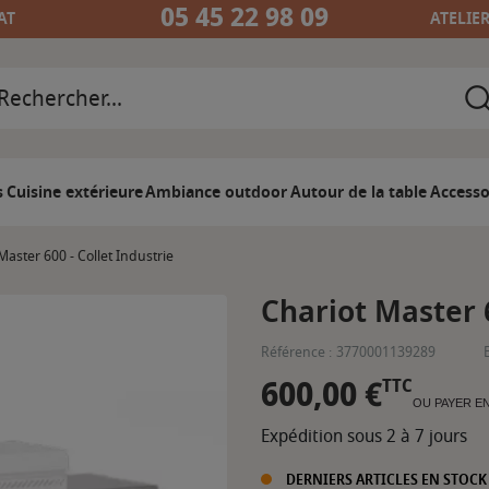
05 45 22 98 09
AT
ATELIE
s
Cuisine extérieure
Ambiance outdoor
Autour de la table
Accesso
Master 600 - Collet Industrie
Chariot Master 6
Référence :
3770001139289
600,00 €
TTC
OU PAYER E
Expédition sous 2 à 7 jours
DERNIERS ARTICLES EN STOCK