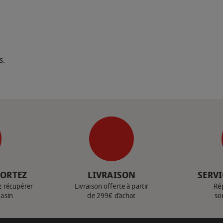
s.
PORTEZ
LIVRAISON
SERVI
z récupérer
Livraison offerte à partir
Ré
gasin
de 299€ d’achat
so