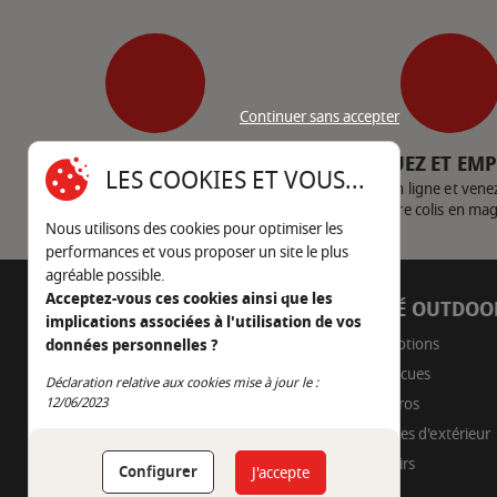
Continuer sans accepter
SERVICE CLIENT
CLIQUEZ ET EM
LES COOKIES ET VOUS...
Nous contacter
Achetez en ligne et vene
votre colis en ma
Nous utilisons des cookies pour optimiser les
performances et vous proposer un site le plus
agréable possible.
Acceptez-vous ces cookies ainsi que les
AUTOUR DU FEU
CÔTÉ OUTDOO
implications associées à l'utilisation de vos
05 45 22 98 09
Promotions
données personnelles ?
Barbecues
Nous envoyer un e-mail
Déclaration relative aux cookies mise à jour le :
Continuer sans accepter
Braseros
12/06/2023
Cuisines d'extérieur
Fumoirs
Configurer
J'accepte
Pizza