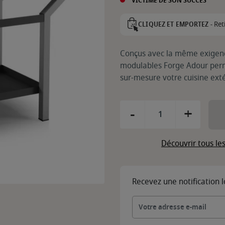
VICTIME DE SON SUCCÈS
Ret
CLIQUEZ ET EMPORTEZ -
Conçus avec la même exigence
modulables Forge Adour per
sur-mesure votre cuisine exté
-
+
Découvrir tous le
Recevez une notification 