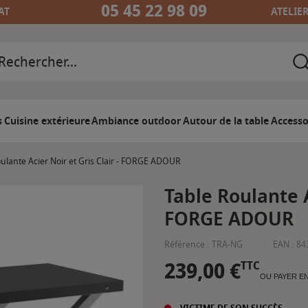
05 45 22 98 09
AT
ATELIE
s
Cuisine extérieure
Ambiance outdoor
Autour de la table
Accesso
ulante Acier Noir et Gris Clair - FORGE ADOUR
Table Roulante A
FORGE ADOUR
Référence :
TRA-NG
EAN :
84
239,00 €
TTC
OU PAYER E