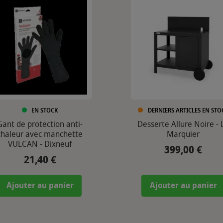
EN STOCK
DERNIERS ARTICLES EN STO
Gant de protection anti-
Desserte Allure Noire - 
chaleur avec manchette
Marquier
VULCAN - Dixneuf
399,00 €
Prix
21,40 €
Prix
Ajouter au panier
Ajouter au panier