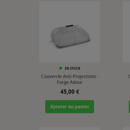
EN STOCK
Couvercle Anti-Projections -
Forge Adour
45,00 €
Prix
Ajouter au panier