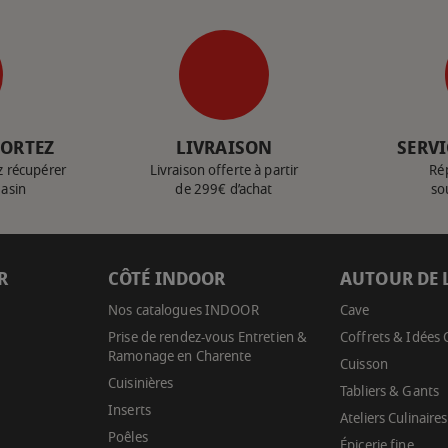
PORTEZ
LIVRAISON
SERVI
z récupérer
Livraison offerte à partir
Ré
gasin
de 299€ d’achat
so
R
CÔTÉ INDOOR
AUTOUR DE 
Nos catalogues INDOOR
Cave
Prise de rendez-vous Entretien &
Coffrets & Idées
Ramonage en Charente
Cuisson
Cuisinières
Tabliers & Gants
Inserts
Ateliers Culinaires
Poêles
Épicerie fine