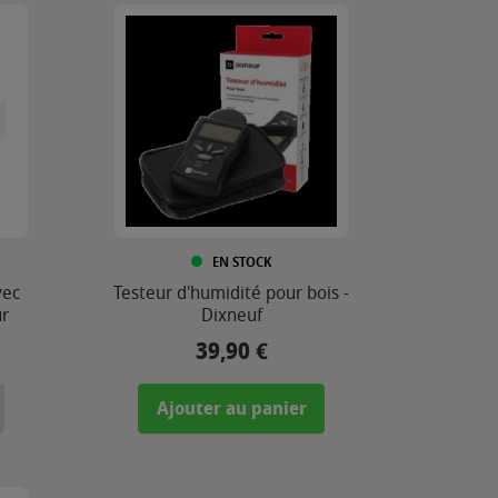
EN STOCK
vec
Testeur d'humidité pour bois -
ur
Dixneuf
39,90 €
Prix
Ajouter au panier