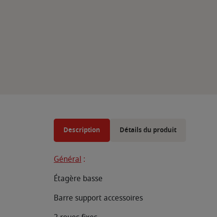
Description
Détails du produit
Général
:
Étagère basse
Barre support accessoires