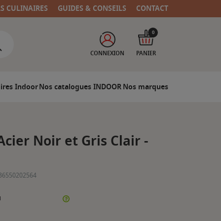
RS CULINAIRES
GUIDES & CONSEILS
CONTACT
0
CONNEXION
PANIER
ires Indoor
Nos catalogues INDOOR
Nos marques
cier Noir et Gris Clair -
36550202564
N