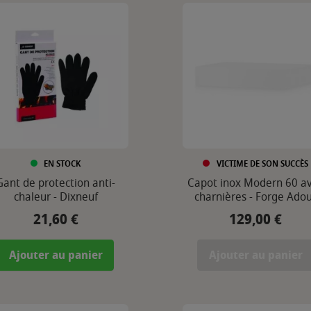
EN STOCK
VICTIME DE SON SUCCÈS
Gant de protection anti-
Capot inox Modern 60 a
chaleur - Dixneuf
charnières - Forge Ado
21,60 €
129,00 €
Prix
Prix
Ajouter au panier
Ajouter au panier