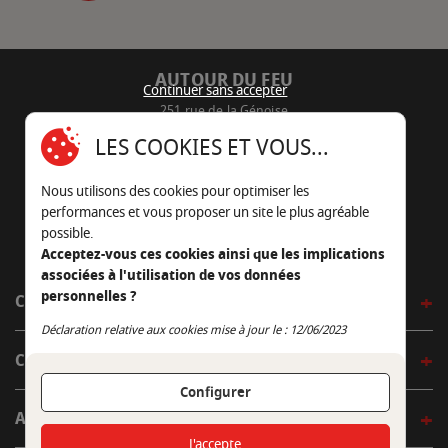
AUTOUR DU FEU
Continuer sans accepter
251 rue de la Génoise
16430 Champniers - France
LES COOKIES ET VOUS...
05 45 22 98 09
Nous utilisons des cookies pour optimiser les
Nous envoyer un e-mail
performances et vous proposer un site le plus agréable
possible.
Acceptez-vous ces cookies ainsi que les implications
associées à l'utilisation de vos données
personnelles ?
CÔTÉ OUTDOOR
Continuer sans accepter
Déclaration relative aux cookies mise à jour le : 12/06/2023
CÔTÉ INDOOR
Configurer
AUTOUR DE LA TABLE
J'accepte