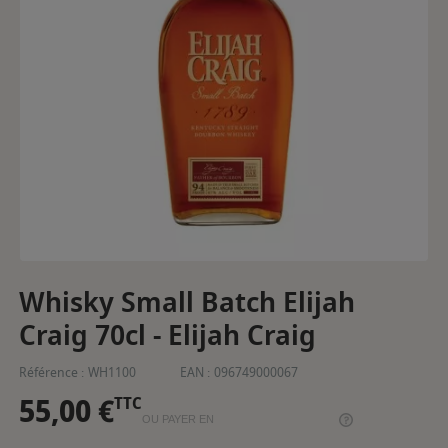
Whisky Small Batch Elijah
Craig 70cl - Elijah Craig
Référence :
WH1100
EAN :
096749000067
55,00 €
TTC
OU PAYER EN