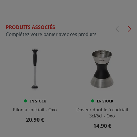
PRODUITS ASSOCIÉS
Complétez votre panier avec ces produits
EN STOCK
EN STOCK
Pilon à cocktail - Oxo
Doseur double à cocktail
3cl/5cl - Oxo
Prix
20,90 €
Prix
14,90 €